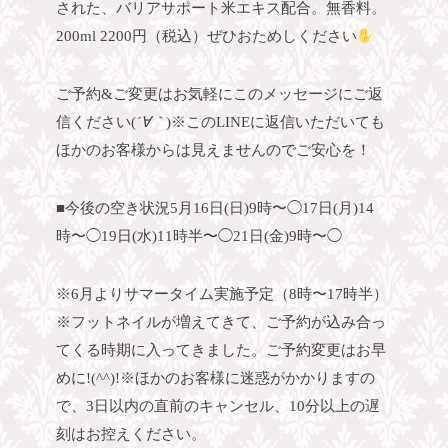
された、バリアサポート米エキス配合。無香料。
200ml 2200円（税込）ぜひおためしください
ご予約&ご変更はお気軽にこのメッセージにご返
信ください(
´∀｀
)
※このLINEに返信いただいても
ほかのお客様からは見えませんのでご安心を！
■今後の空き状況
5月
16日(日)9時〜◯
17日(月)14
時〜◯
19日(水)11時半〜◯
21日(金)9時〜◯
※6月よりサマータイム実施予定（8時〜17時半）
※フットネイルが増えてきて、ご予約が込み合っ
てくる時期に入ってきました。
ご予約変更はお早
めに!(^^)!
※ほかのお客様に迷惑がかかりますの
で、3日以内の直前のキャンセル、10分以上の遅
刻はお控えください。